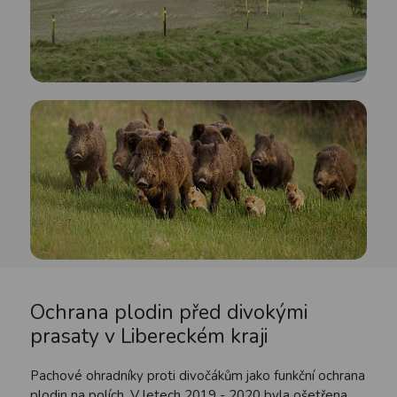
Ochrana plodin před divokými
prasaty v Libereckém kraji
Pachové ohradníky proti divočákům jako funkční ochrana
plodin na polích. V letech 2019 - 2020 byla ošetřena