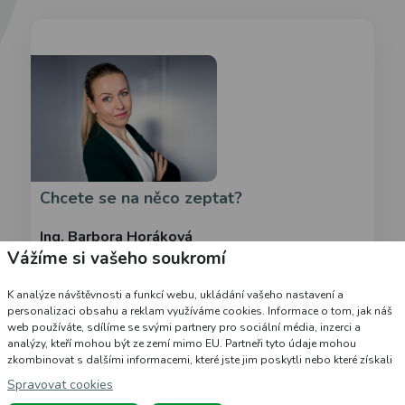
Chcete se na něco zeptat?
Ing. Barbora Horáková
Vážíme si vašeho soukromí
+420 725 991 111
info@pacho-lek.cz
K analýze návštěvnosti a funkcí webu, ukládání vašeho nastavení a
personalizaci obsahu a reklam využíváme cookies. Informace o tom, jak náš
web používáte, sdílíme se svými partnery pro sociální média, inzerci a
analýzy, kteří mohou být ze zemí mimo EU. Partneři tyto údaje mohou
zkombinovat s dalšími informacemi, které jste jim poskytli nebo které získali
Copyright © -2026 EKOPLANT, s.r.o.
v důsledku toho, že používáte jejich služby.
Podrobné informace
Spravovat cookies
Realizace
CZECHGROUP.cz