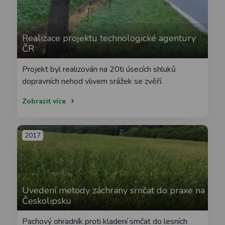
Realizace projektu technologické agentury
ČR
Projekt byl realizován na 20ti úsecích shluků
dopravních nehod vlivem srážek se zvěří.
Zobrazit více
2017
Uvedení metody záchrany srnčat do praxe na
Českolipsku
Pachový ohradník proti kladení srnčat do lesních